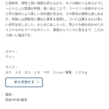
た長財布。弾性と高い強度を持ちながら、キメが細かくなめらかでし
っとりとした質感が特徴。使い込むことで、コードバン自体のオイル
と手の油分により美しい光沢感が生まれ、その変化の過程も楽しめま
す。内装には柔軟性に優れた鹿革を使用し、コバには磨きをかけ美し
い光沢を出しました。かぶせにあしらった、馬とＫを組み合わせたオ
リジナルのＫマークがポイント。素材からつくりに至るまで、こだわ
り抜いた逸品です。
カラー：
ワイン
サイズ：
タテ １０ ヨコ １９ マチ ２ｃｍ／重量 １２０ｇ
サイズガイド
素材：
馬革×牛革×鹿革