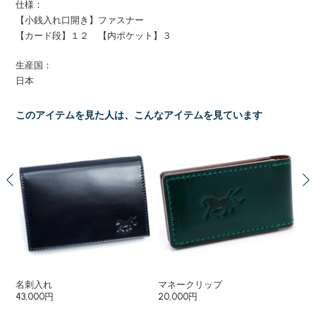
仕様：
【小銭入れ口開き】ファスナー
【カード段】１２ 【内ポケット】３
生産国：
日本
このアイテムを見た人は、こんなアイテムを見ています
名刺入れ
マネークリップ
二
43,000円
20,000円
68