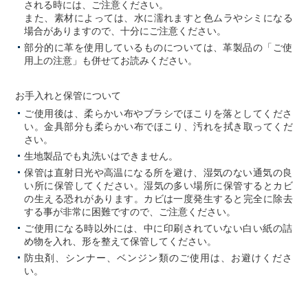
される時には、ご注意ください。
また、素材によっては、水に濡れますと色ムラやシミになる
場合がありますので、十分にご注意ください。
部分的に革を使用しているものについては、革製品の「ご使
用上の注意」も併せてお読みください。
お手入れと保管について
ご使用後は、柔らかい布やブラシでほこりを落としてくださ
い。金具部分も柔らかい布でほこり、汚れを拭き取ってくだ
さい。
生地製品でも丸洗いはできません。
保管は直射日光や高温になる所を避け、湿気のない通気の良
い所に保管してください。湿気の多い場所に保管するとカビ
の生える恐れがあります。カビは一度発生すると完全に除去
する事が非常に困難ですので、ご注意ください。
ご使用になる時以外には、中に印刷されていない白い紙の詰
め物を入れ、形を整えて保管してください。
防虫剤、シンナー、ベンジン類のご使用は、お避けくださ
い。