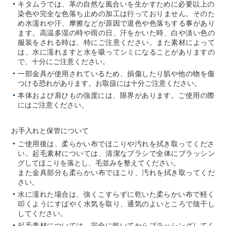
キタムラでは、革の自然な風合いを生かすために必要以上の
染色や完全な色落ち止めの加工は行っておりません。そのた
め水濡れや汗、摩擦などが原因で退色や色落ちする事があり
ます。高温多湿の時や雨の日、汗をかいた時、白や淡い色の
服装をされる時は、特にご注意ください。また素材によって
は、水に濡れますと水を吸ってシミになることがありますの
で、十分にご注意ください。
一部金具が使用されているため、損傷したり肌や他の物を傷
つける恐れがあります。お取扱には十分ご注意ください。
本体および肩ひもの強度には、限界があります。ご使用の際
にはご注意ください。
お手入れと保管について
ご使用後は、柔らかい布でほこりや汚れを拭き取ってくださ
い。起毛素材については、清潔なブラシで全体にブラッシン
グしてほこりを落とし、毛並みを整えてください。
また金具部分も柔らかい布でほこり、汚れを拭き取ってくだ
さい。
水に濡れた場合は、強くこすらずに乾いた柔らかい布で軽く
叩くようにすばやく水気を取り、通気のよいところで陰干し
してください。
起毛素材については、完全に乾いてからブラッシングしてく