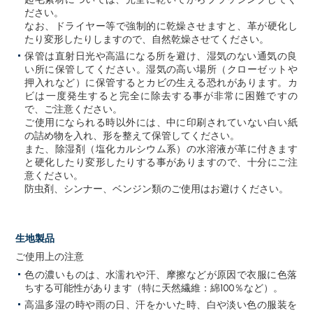
ださい。
なお、ドライヤー等で強制的に乾燥させますと、革が硬化し
たり変形したりしますので、自然乾燥させてください。
保管は直射日光や高温になる所を避け、湿気のない通気の良
い所に保管してください。湿気の高い場所（クローゼットや
押入れなど）に保管するとカビの生える恐れがあります。カ
ビは一度発生すると完全に除去する事が非常に困難ですの
で、ご注意ください。
ご使用になられる時以外には、中に印刷されていない白い紙
の詰め物を入れ、形を整えて保管してください。
また、除湿剤（塩化カルシウム系）の水溶液が革に付きます
と硬化したり変形したりする事がありますので、十分にご注
意ください。
防虫剤、シンナー、ベンジン類のご使用はお避けください。
生地製品
ご使用上の注意
色の濃いものは、水濡れや汗、摩擦などが原因で衣服に色落
ちする可能性があります（特に天然繊維：綿100％など）。
高温多湿の時や雨の日、汗をかいた時、白や淡い色の服装を