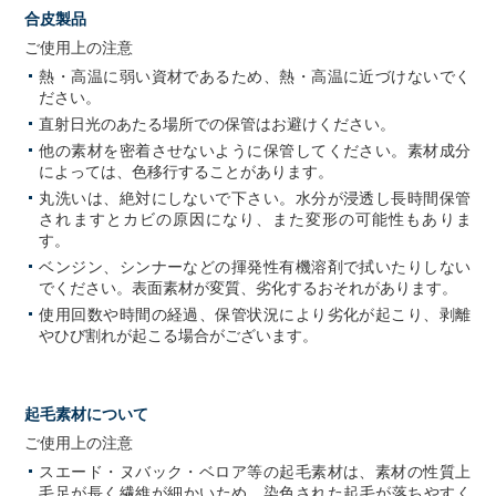
合皮製品
ご使用上の注意
熱・高温に弱い資材であるため、熱・高温に近づけないでく
ださい。
直射日光のあたる場所での保管はお避けください。
他の素材を密着させないように保管してください。素材成分
によっては、色移行することがあります。
丸洗いは、絶対にしないで下さい。水分が浸透し長時間保管
されますとカビの原因になり、また変形の可能性もありま
す。
ベンジン、シンナーなどの揮発性有機溶剤で拭いたりしない
でください。表面素材が変質、劣化するおそれがあります。
使用回数や時間の経過、保管状況により劣化が起こり、剥離
やひび割れが起こる場合がございます。
起毛素材について
ご使用上の注意
スエード・ヌバック・ベロア等の起毛素材は、素材の性質上
毛足が長く繊維が細かいため、染色された起毛が落ちやすく