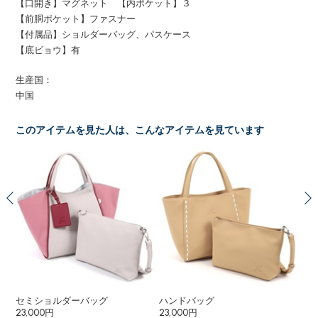
【口開き】マグネット 【内ポケット】３
【前胴ポケット】ファスナー
【付属品】ショルダーバッグ、パスケース
【底ビョウ】有
生産国：
中国
このアイテムを見た人は、こんなアイテムを見ています
セミショルダーバッグ
ハンドバッグ
セ
23,000円
23,000円
25