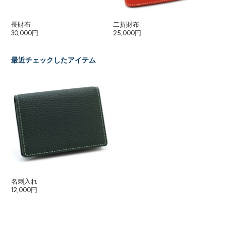
長財布
二折財布
小
30,000円
25,000円
10
最近チェックしたアイテム
名刺入れ
12,000円