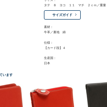
タテ ８ ヨコ １１ マチ ２ｃｍ／重量
サイズガイド
素材：
牛革／裏地 綿
仕様：
【カード段】４
生産国：
日本
ています