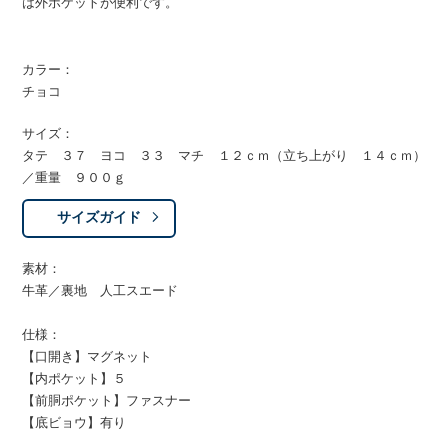
は外ポケットが便利です。
カラー：
チョコ
サイズ：
タテ ３７ ヨコ ３３ マチ １２ｃｍ（立ち上がり １４ｃｍ）
／重量 ９００ｇ
サイズガイド
素材：
牛革／裏地 人工スエード
仕様：
【口開き】マグネット
【内ポケット】５
【前胴ポケット】ファスナー
【底ビョウ】有り