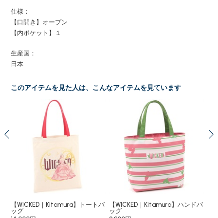
仕様：
【口開き】オープン
【内ポケット】１
生産国：
日本
このアイテムを見た人は、こんなアイテムを見ています
ａｙ
【WICKED｜Kitamura】トートバ
【WICKED｜Kitamura】ハンドバ
【W
ッグ
ッグ
18