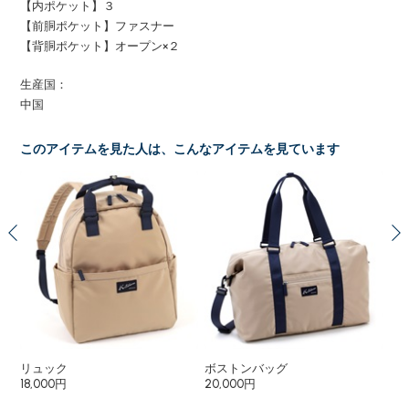
【内ポケット】３
【前胴ポケット】ファスナー
【背胴ポケット】オープン×２
生産国：
中国
このアイテムを見た人は、こんなアイテムを見ています
リュック
ボストンバッグ
シ
18,000円
20,000円
11,