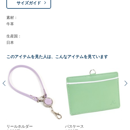
サイズガイド
素材：
牛革
生産国：
日本
このアイテムを見た人は、こんなアイテムを見ています
リールホルダー
パスケース
印