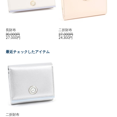
長財布
二折財布
キ
30,000円
27,000円
12
27,000円
24,300円
10
最近チェックしたアイテム
二折財布