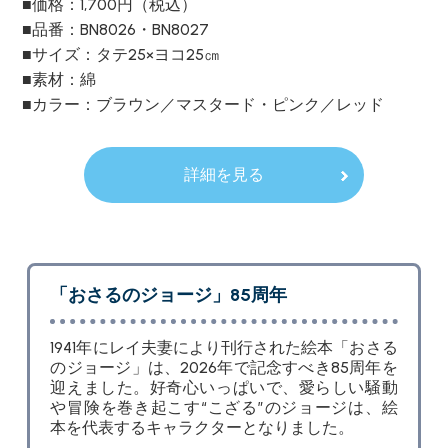
■価格：1,700円（税込）
■品番：BN8026・BN8027
■サイズ：タテ25×ヨコ25㎝
■素材：綿
■カラー：ブラウン／マスタード・ピンク／レッド
詳細を見る
「おさるのジョージ」85周年
1941年にレイ夫妻により刊行された絵本「おさる
のジョージ」は、2026年で記念すべき85周年を
迎えました。好奇心いっぱいで、愛らしい騒動
や冒険を巻き起こす“こざる”のジョージは、絵
本を代表するキャラクターとなりました。