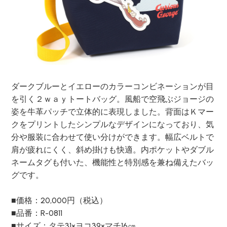
ダークブルーとイエローのカラーコンビネーションが目
を引く２ｗａｙトートバッグ。風船で空飛ぶジョージの
姿を牛革パッチで立体的に表現しました。背面はＫマー
クをプリントしたシンプルなデザインになっており、気
分や服装に合わせて使い分けができます。幅広ベルトで
肩が疲れにくく、斜め掛けも快適。内ポケットやダブル
ネームタグも付いた、機能性と特別感を兼ね備えたバッ
グです。
■価格：20,000円（税込）
■品番：R-0811
■サイズ：タテ31×ヨコ39×マチ16㎝