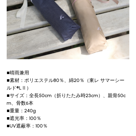
■晴雨兼用
■素材：ポリエステル80％、綿20％（東レ サマーシー
ルド®LⅡ）
■サイズ：全長50cm（折りたたみ時23cm）、親骨50c
m、骨数6本
■重量：240g
■遮光率：100％
■UV遮蔽率：100％