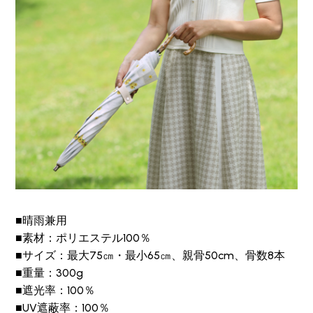
■晴雨兼用
■素材：ポリエステル100％
■サイズ：最大75㎝・最小65㎝、親骨50cm、骨数8本
■重量：300g
■遮光率：100％
■UV遮蔽率：100％