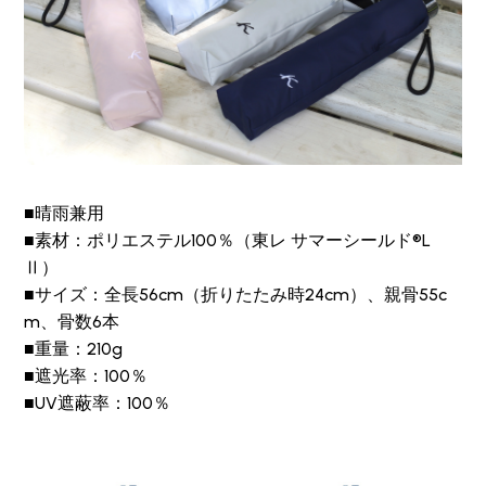
■晴雨兼用
■素材：ポリエステル100％（東レ サマーシールド®L
Ⅱ）
■サイズ：全長56cm（折りたたみ時24cm）、親骨55c
m、骨数6本
■重量：210g
■遮光率：100％
■UV遮蔽率：100％