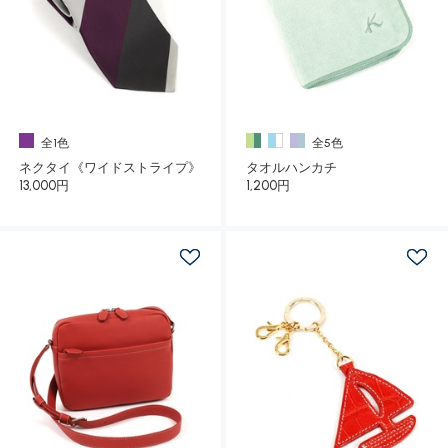
全1色
全5色
ネクタイ《ワイドストライプ》
タオルハンカチ
13,000円
1,200円