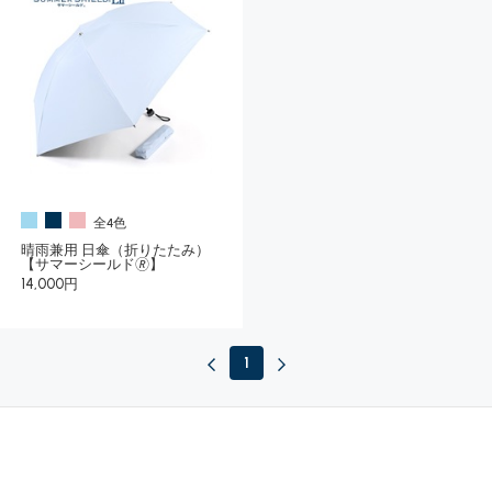
全4色
晴雨兼用 日傘（折りたたみ）
【サマーシールド🄬】
14,000円
1