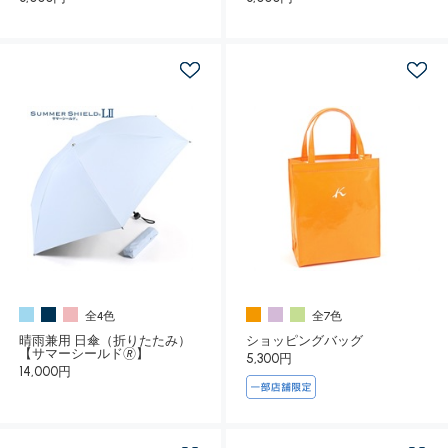
全4色
全7色
晴雨兼用 日傘（折りたたみ）
ショッピングバッグ
【サマーシールド🄬】
5,300円
14,000円