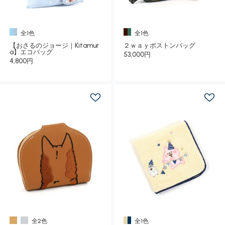
全1色
全1色
【おさるのジョージ｜Kitamur
２ｗａｙボストンバッグ
a】エコバッグ
53,000円
4,800円
全2色
全1色