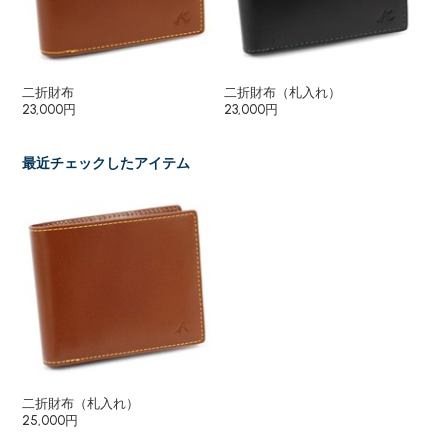
二折財布
二折財布（札入れ）
長
23,000円
23,000円
27
最近チェックしたアイテム
二折財布（札入れ）
25,000円