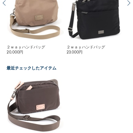
２ｗａｙハンドバッグ
２ｗａｙハンドバッグ
シ
20,000円
23,000円
19
最近チェックしたアイテム