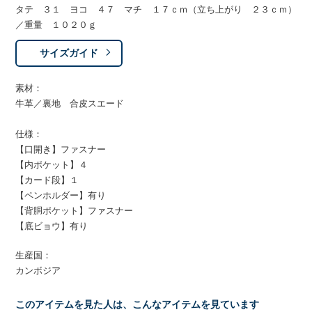
タテ ３１ ヨコ ４７ マチ １７ｃｍ（立ち上がり ２３ｃｍ）
／重量 １０２０ｇ
サイズガイド
素材：
牛革／裏地 合皮スエード
仕様：
【口開き】ファスナー
【内ポケット】４
【カード段】１
【ペンホルダー】有り
【背胴ポケット】ファスナー
【底ビョウ】有り
生産国：
カンボジア
このアイテムを見た人は、こんなアイテムを見ています