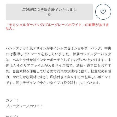
ご好評につき販売終了いたしまし
た
「セミショルダーバッグ/ブルーグレー／ホワイト」の在庫がありま
せん。
ハンドステッチ風デザインがポイントのセミショルダーバッグ。中央
には素押しでＫマークをあしらいました。付属のショルダーバッグ
は、ベルトを外せばインナーポーチとしてもお使いいただけます。本
体はＡ４クリアファイルが入るサイズ感で、通勤・通学にもおすす
め。合皮素材を使用しているので汚れや水濡れに強く、軽量なのも魅
力。やわらかな素材ですが、底鋲付きで自立するのも嬉しいポイント
です。同じデザインで小さいタイプ（Z-0628）もございます。
カラー：
ブルーグレー／ホワイト
サイズ：