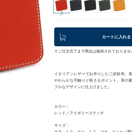
カートに入れる
※ご注文完了まで商品は確保されておりませ
イタリアンレザーでお作りした二折財布。
やわらかな手触りと軽さもポイント。革の
プルなデザインに仕上げました。
カラー：
レッド／アイボリーステッチ
サイズ：
タテ １０ ヨコ １２ マチ ２ｃｍ／重