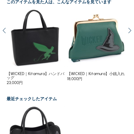
このアイテムを見た人は、こんなアイテムを見ています
ドバ
【WICKED｜Kitamura】ハンドバ
【WICKED｜Kitamura】小銭入れ
【W
ッグ
18,000円
18
23,000円
最近チェックしたアイテム