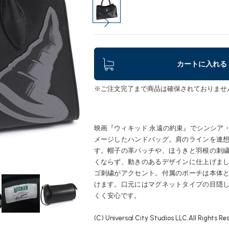
カートに入れる
※ご注文完了まで商品は確保されておりませ
映画『ウィキッド 永遠の約束』でシンシア
メージしたハンドバッグ。肩のラインを連
す。帽子の革パッチや、ほうきと羽根の刺
くならず、動きのあるデザインに仕上げま
ゴ刺繍がアクセント。付属のポーチは本体
けます。口元にはマグネットタイプの目隠
くく安心です。
(C) Universal City Studios LLC.All Rights Re