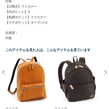
仕様：
【口開き】ファスナー
【内ポケット】５
【前胴ポケット】ファスナー
【マチポケット】オープン×２
生産国：
中国
このアイテムを見た人は、こんなアイテムを見ています
リュック
リュック
リ