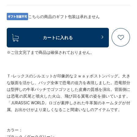
こちらの商品のギフト包装は承れません
カートに入れる
※ご注文完了まで商品は確保されておりません。
Ｔ-レックスのシルエットが印象的な２ｗａｙボストンバッグ。大き
な版面を活かし、バッグ全体で恐竜の迫力を表現しました。恐竜部分
は型押しの牛革パッチでゴツゴツとした皮膚の質感を演出。背面側に
は恐竜の尻尾と噴火した火山、飛び回る翼竜の姿を描いています。
「JURASSIC WORLD」ロゴが素押しされた牛革製のネームタグが付
属。お出かけがより楽しくなること間違いなしのアイテムです。
カラー：
ブラック／ダークグリーン