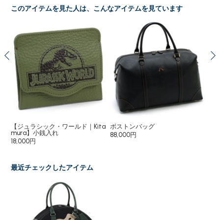
このアイテムを見た人は、こんなアイテムを見ています
チャ
【ジュラシック・ワールド｜Kita
ボストンバッグ
ボ
mura】小銭入れ
88,000円
20
18,000円
最近チェックしたアイテム