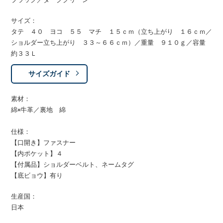
サイズ：
タテ ４０ ヨコ ５５ マチ １５ｃｍ（立ち上がり １６ｃｍ／
ショルダー立ち上がり ３３～６６ｃｍ）／重量 ９１０ｇ／容量
約３３Ｌ
サイズガイド
素材：
綿×牛革／裏地 綿
仕様：
【口開き】ファスナー
【内ポケット】４
【付属品】ショルダーベルト、ネームタグ
【底ビョウ】有り
生産国：
日本