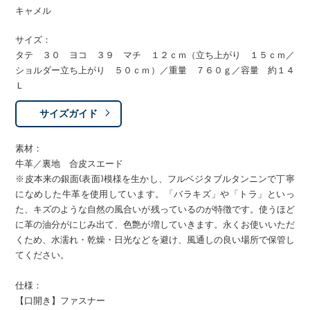
キャメル
サイズ：
タテ ３０ ヨコ ３９ マチ １２ｃｍ（立ち上がり １５ｃｍ／
ショルダー立ち上がり ５０ｃｍ）／重量 ７６０ｇ／容量 約１４
Ｌ
サイズガイド
素材：
牛革／裏地 合皮スエード
※皮本来の銀面(表面)模様を生かし、フルベジタブルタンニンで丁寧
になめした牛革を使用しています。「バラキズ」や「トラ」といっ
た、キズのような自然の風合いが残っているのが特徴です。使うほど
に革の油分がにじみ出て、色艶が増していきます。永くお使いいただ
くため、水濡れ・乾燥・日光などを避け、風通しの良い場所で保管し
てください。
仕様：
【口開き】ファスナー