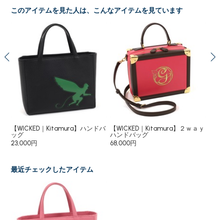
このアイテムを見た人は、こんなアイテムを見ています
チ
【WICKED｜Kitamura】ハンドバ
【WICKED｜Kitamura】２ｗａｙ
【W
ッグ
ハンドバッグ
18
23,000円
68,000円
最近チェックしたアイテム