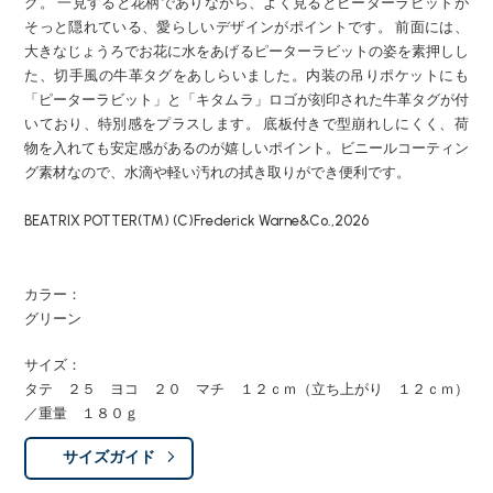
グ。 一見すると花柄でありながら、よく見るとピーターラビットが
そっと隠れている、愛らしいデザインがポイントです。 前面には、
大きなじょうろでお花に水をあげるピーターラビットの姿を素押しし
た、切手風の牛革タグをあしらいました。内装の吊りポケットにも
「ピーターラビット」と「キタムラ」ロゴが刻印された牛革タグが付
いており、特別感をプラスします。 底板付きで型崩れしにくく、荷
物を入れても安定感があるのが嬉しいポイント。ビニールコーティン
グ素材なので、水滴や軽い汚れの拭き取りができ便利です。
BEATRIX POTTER(TM) (C)Frederick Warne&Co.,2026
カラー：
グリーン
サイズ：
タテ ２５ ヨコ ２０ マチ １２ｃｍ（立ち上がり １２ｃｍ）
／重量 １８０ｇ
サイズガイド