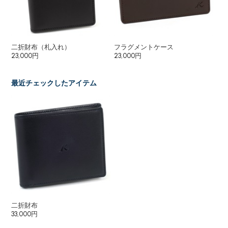
二折財布（札入れ）
フラグメントケース
長
23,000円
23,000円
35
最近チェックしたアイテム
二折財布
33,000円