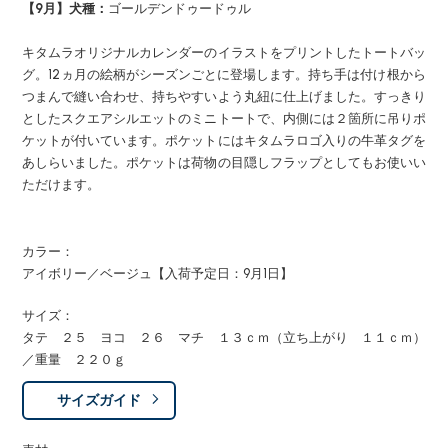
【9月】犬種：
ゴールデンドゥードゥル
キタムラオリジナルカレンダーのイラストをプリントしたトートバッ
グ。12ヵ月の絵柄がシーズンごとに登場します。持ち手は付け根から
つまんで縫い合わせ、持ちやすいよう丸紐に仕上げました。すっきり
としたスクエアシルエットのミニトートで、内側には２箇所に吊りポ
ケットが付いています。ポケットにはキタムラロゴ入りの牛革タグを
あしらいました。ポケットは荷物の目隠しフラップとしてもお使いい
ただけます。
カラー：
アイボリー／ベージュ【入荷予定日：9月1日】
サイズ：
タテ ２５ ヨコ ２６ マチ １３ｃｍ（立ち上がり １１ｃｍ）
／重量 ２２０ｇ
サイズガイド