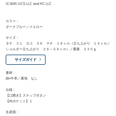
(C)&(R) UCS LLC and HC LLC
カラー：
ダークブルー／イエロー
サイズ：
タテ ３１ ヨコ ３９ マチ １６ｃｍ（立ち上がり １４ｃｍ／
ショルダー立ち上がり ２６～５６ｃｍ）／重量 ３３０ｇ
サイズガイド
素材：
綿×牛革／裏地 なし
仕様：
【口開き】スナップボタン
【内ポケット】１
生産国：