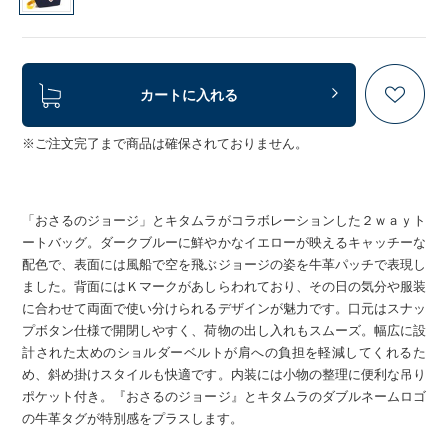
カートに入れる
※ご注文完了まで商品は確保されておりません。
「おさるのジョージ」とキタムラがコラボレーションした２ｗａｙト
ートバッグ。ダークブルーに鮮やかなイエローが映えるキャッチーな
配色で、表面には風船で空を飛ぶジョージの姿を牛革パッチで表現し
ました。背面にはＫマークがあしらわれており、その日の気分や服装
に合わせて両面で使い分けられるデザインが魅力です。口元はスナッ
プボタン仕様で開閉しやすく、荷物の出し入れもスムーズ。幅広に設
計された太めのショルダーベルトが肩への負担を軽減してくれるた
め、斜め掛けスタイルも快適です。内装には小物の整理に便利な吊り
ポケット付き。『おさるのジョージ』とキタムラのダブルネームロゴ
の牛革タグが特別感をプラスします。