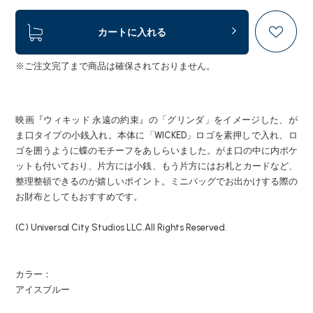
カートに入れる
※ご注文完了まで商品は確保されておりません。
映画『ウィキッド 永遠の約束』の「グリンダ」をイメージした、が
ま口タイプの小銭入れ。本体に「WICKED」ロゴを素押しで入れ、ロ
ゴを囲うように蝶のモチーフをあしらいました。がま口の中に内ポケ
ットも付いており、片方には小銭、もう片方にはお札とカードなど、
整理整頓できるのが嬉しいポイント。ミニバッグでお出かけする際の
お財布としてもおすすめです。
(C) Universal City Studios LLC.All Rights Reserved.
カラー：
アイスブルー