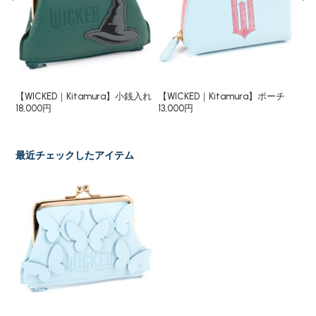
入れ
【WICKED｜Kitamura】小銭入れ
【WICKED｜Kitamura】ポーチ
【W
18,000円
13,000円
6,
最近チェックしたアイテム