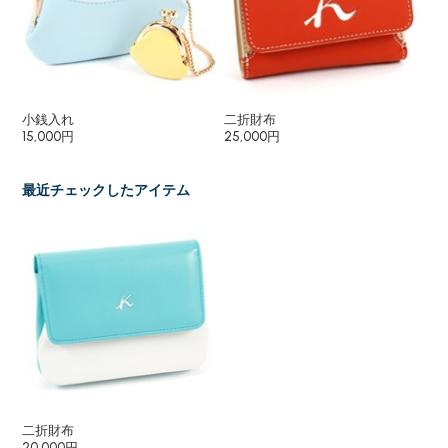
小銭入れ
二折財布
二
15,000円
25,000円
27
最近チェックしたアイテム
二折財布
20,000円