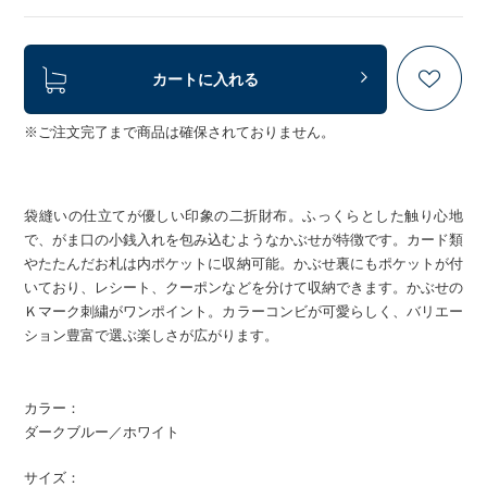
カートに入れる
※ご注文完了まで商品は確保されておりません。
袋縫いの仕立てが優しい印象の二折財布。ふっくらとした触り心地
で、がま口の小銭入れを包み込むようなかぶせが特徴です。カード類
やたたんだお札は内ポケットに収納可能。かぶせ裏にもポケットが付
いており、レシート、クーポンなどを分けて収納できます。かぶせの
Ｋマーク刺繍がワンポイント。カラーコンビが可愛らしく、バリエー
ション豊富で選ぶ楽しさが広がります。
カラー：
ダークブルー／ホワイト
サイズ：