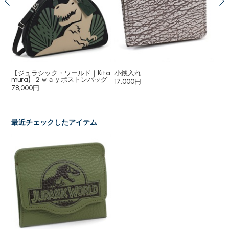
チャ
【ジュラシック・ワールド｜Kita
小銭入れ
小
ー
mura】２ｗａｙボストンバッグ
17,000円
8,
78,000円
最近チェックしたアイテム