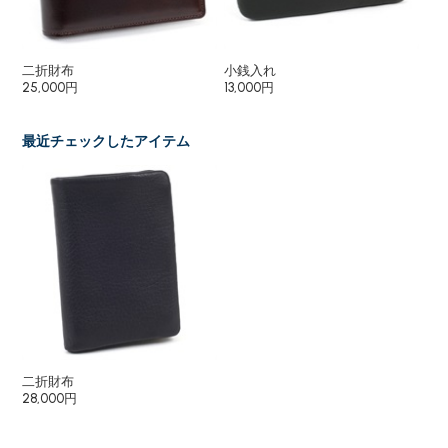
二折財布
小銭入れ
カ
25,000円
13,000円
19
最近チェックしたアイテム
二折財布
28,000円