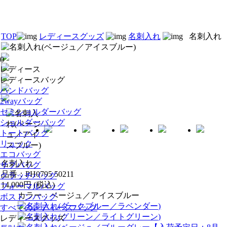
TOP
レディースグッズ
名刺入れ
名刺入れ
0
レディース
レディースバッグ
ハンドバッグ
2wayバッグ
セミショルダーバッグ
ショルダーバッグ
トートバッグ
リュック
エコバッグ
名刺入れ
サブバッグ
品番：PH0795 50211
クラッチバッグ
14,000円
(税込)
フォーマルバッグ
カラー：ベージュ／アイスブルー
ボストンバッグ
すべてのレディースバッグ
レディースグッズ