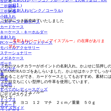
長財布
二折財布
三折財布
小銭入れ
ご好評につき販売終了いたしました
パスケース・IDケース
カードケース
キーケース・キーホルダー
名刺入れ
「名刺入れ/ベージュ／アイスブルー」の在庫がありま
PCケース・タブレットケース
せん。
モバイルアクセサリー
ステーショナリー
メガネケース
ポーチ
３色のマルチカラーがポイントの名刺入れ。かぶせに箔押し
ハンカチ
KITAMURAロゴをあしらいました。かぶせはホックでしっか
傘
留めることができ、カードケースとしてもおすすめ。素材に
日傘
ズが目立ちにくい型押しの牛革を使用しています。
その他
カラー：
すべてのレディースグッズ
ベージュ／アイスブルー
レディースウェア
サイズ：
トップス
タテ ８ ヨコ １２ マチ ２ｃｍ／重量 ５０ｇ
スカート
サイズガイド
ワンピース