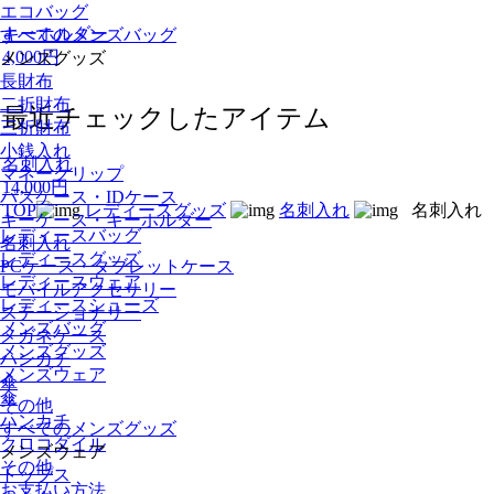
エコバッグ
キーホルダー
すべてのメンズバッグ
4,000円
メンズグッズ
長財布
二折財布
最近チェックしたアイテム
三折財布
小銭入れ
名刺入れ
マネークリップ
14,000円
パスケース・IDケース
TOP
レディースグッズ
名刺入れ
名刺入れ
キーケース・キーホルダー
レディースバッグ
名刺入れ
レディースグッズ
PCケース・タブレットケース
レディースウェア
モバイルアクセサリー
レディースシューズ
ステーショナリー
メンズバッグ
メガネケース
メンズグッズ
ハンカチ
メンズウェア
傘
傘
その他
ハンカチ
すべてのメンズグッズ
クロコダイル
メンズウェア
その他
トップス
お支払い方法