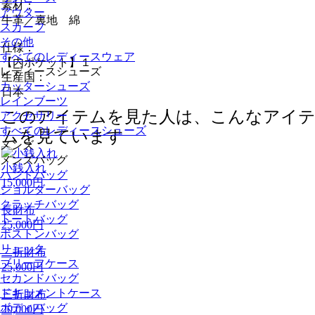
素材：
アウター
牛革／裏地 綿
スカーフ
その他
仕様：
すべてのレディースウェア
【内ポケット】１
レディースシューズ
生産国：
カッターシューズ
日本
レインブーツ
このアイテムを見た人は、こんなアイ
アクセサリー
すべてのレディースシューズ
ムを見ています
メンズ
メンズバッグ
小銭入れ
ハンドバッグ
15,000円
ショルダーバッグ
クラッチバッグ
長財布
トートバッグ
25,000円
ボストンバッグ
リュック
二折財布
ブリーフケース
25,000円
セカンドバッグ
ドキュメントケース
三折財布
ボディバッグ
20,000円