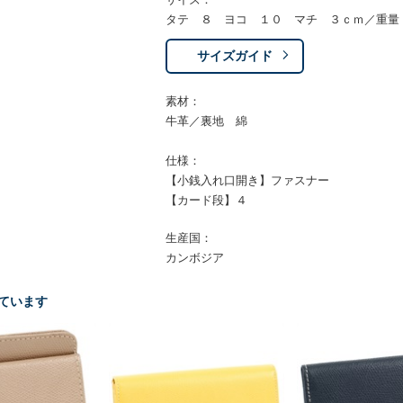
タテ ８ ヨコ １０ マチ ３ｃｍ／重量
サイズガイド
素材：
牛革／裏地 綿
仕様：
【小銭入れ口開き】ファスナー
【カード段】４
生産国：
カンボジア
ています