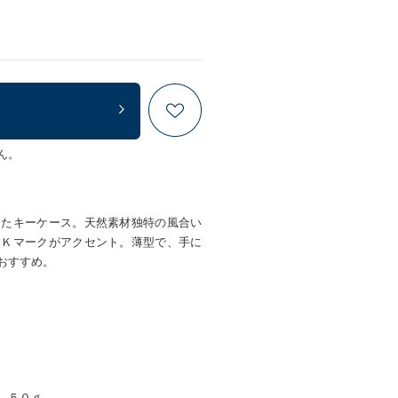
ん。
したキーケース。天然素材独特の風合い
たＫマークがアクセント。薄型で、手に
おすすめ。
 ５０ｇ