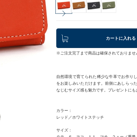
カートに入れる
※ご注文完了まで商品は確保されておりませ
自然環境で育てられた稀少な牛革でお作り
をお楽しみいただけます。前側にあしらっ
なじむサイズ感も魅力です。プレゼントにも
カラー：
レッド／ホワイトステッチ
サイズ：
タテ ６ ヨコ １１ マチ ２ｃｍ／重量