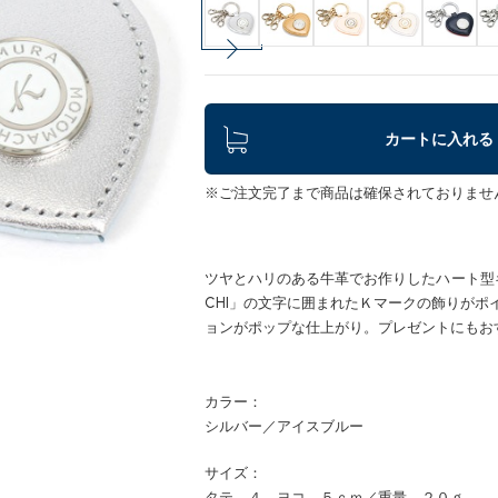
カートに入れる
※ご注文完了まで商品は確保されておりませ
ツヤとハリのある牛革でお作りしたハート型キーホ
CHI」の文字に囲まれたＫマークの飾りが
ョンがポップな仕上がり。プレゼントにもお
カラー：
シルバー／アイスブルー
サイズ：
タテ ４ ヨコ ５ｃｍ／重量 ２０ｇ