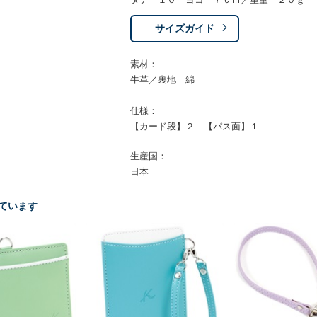
サイズガイド
素材：
牛革／裏地 綿
仕様：
【カード段】２ 【パス面】１
生産国：
日本
ています