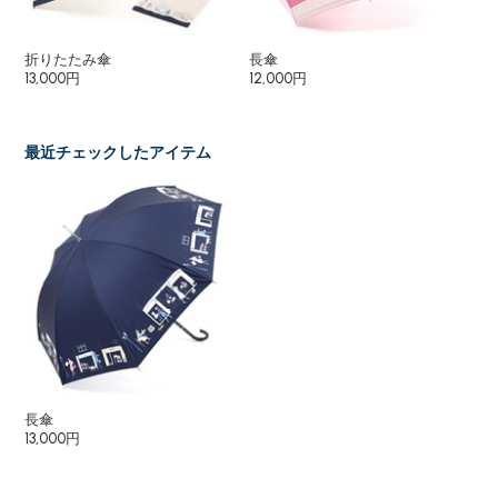
折りたたみ傘
長傘
２
13,000円
12,000円
18
16
最近チェックしたアイテム
長傘
13,000円